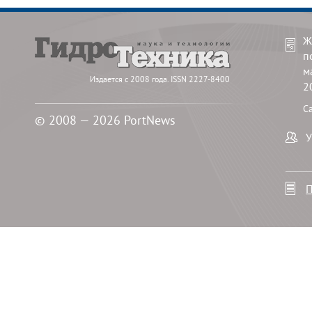
Ж
п
м
Издается с 2008 года. ISSN 2227-8400
2
С
© 2008 — 2026 PortNews
У
П