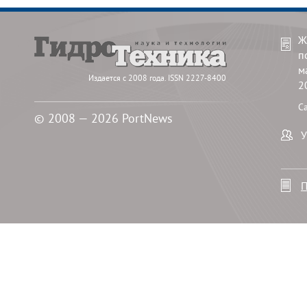
Ж
п
м
Издается с 2008 года. ISSN 2227-8400
2
С
© 2008 — 2026 PortNews
У
П