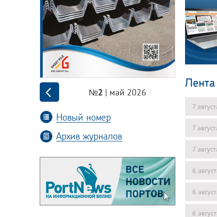
Лента
| май 2026
№2
7 авгус
Новый номер
7 авгус
Архив журналов
7 авгус
6 авгус
6 авгус
6 авгус