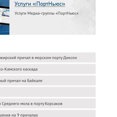
Услуги «ПортНьюс»
Услуги Медиа-группы «ПортНьюс»
ажирский причал в морском порту Диксон
о-Камского каскада
ный причал на Байкале
 Среднего мола в порту Корсаков
шения на 9 причалах