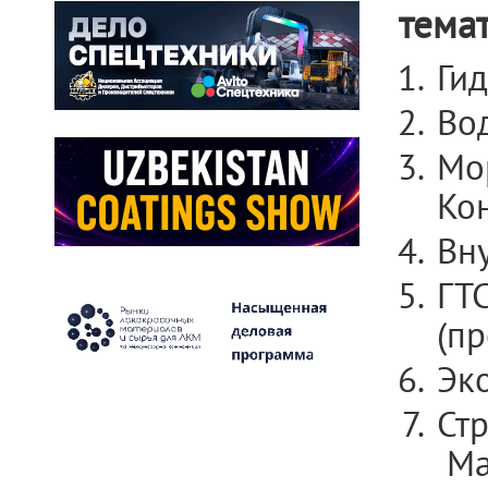
тема
Ги
Во
Мо
Ко
Вн
ГТ
(п
Эк
Стр
Ма