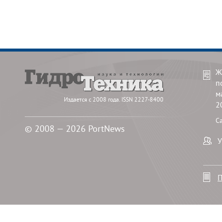
Ж
п
м
Издается с 2008 года. ISSN 2227-8400
2
С
© 2008 — 2026 PortNews
У
П