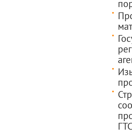
по
Про
ма
Го
рег
аге
Изы
пр
Ст
соо
пр
ГТС