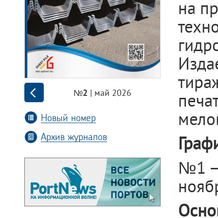
на п
техн
гидро
Издае
тира
| май 2026
№2
печат
мело
Новый номер
Архив журналов
Граф
№1 –
нояб
Осно