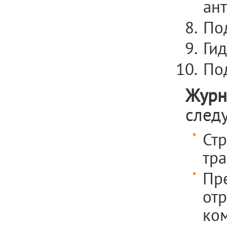
ант
По
Ги
По
Журн
след
Ст
тра
Пр
отр
ко