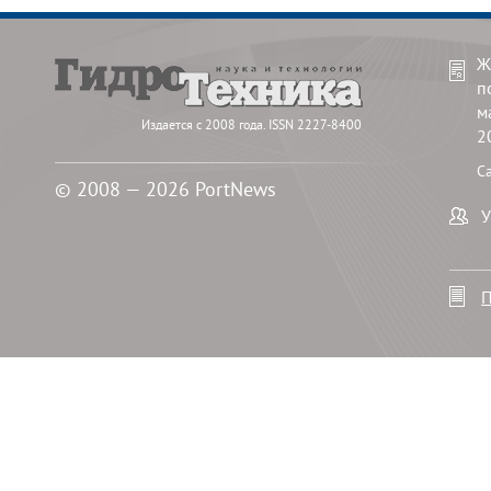
Ж
п
м
Издается с 2008 года. ISSN 2227-8400
2
С
© 2008 — 2026 PortNews
У
П