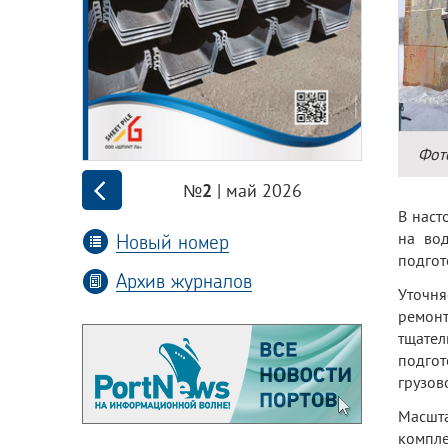
Фот
| май 2026
№2
В наст
Новый номер
на во
подгот
Архив журналов
Уточня
ремонт
тщате
подгот
грузов
Масшта
компл