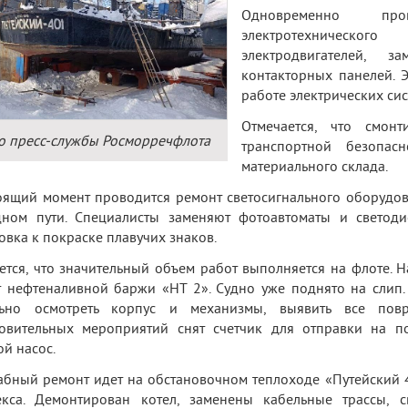
Одновременно пров
электротехническо
электродвигателей, 
контакторных панелей. Э
работе электрических сис
Отмечается, что смон
о пресс-службы Росморречфлота
транспортной безопас
материального склада.
оящий момент проводится ремонт светосигнального оборудов
дном пути. Специалисты заменяют фотоавтоматы и светоди
овка к покраске плавучих знаков.
ется, что значительный объем работ выполняется на флоте.
 нефтеналивной баржи «НТ 2». Судно уже поднято на слип. 
льно осмотреть корпус и механизмы, выявить все по
овительных мероприятий снят счетчик для отправки на по
ой насос.
бный ремонт идет на обстановочном теплоходе «Путейский 
екса. Демонтирован котел, заменены кабельные трассы, 