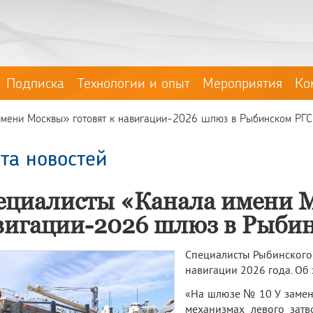
Подписка
Технологии и опыт
Мероприятия
Ко
мени Москвы» готовят к навигации-2026 шлюз в Рыбинском РГС
та новостей
ециалисты «Канала имени М
вигации-2026 шлюз в Рыби
Специалисты Рыбинского
навигации 2026 года. Об
«На шлюзе № 10 У замени
механизмах левого затв