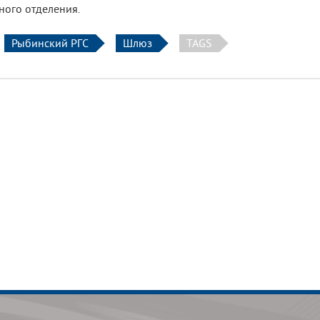
ого отделения.
Рыбинский РГС
Шлюз
TAGS