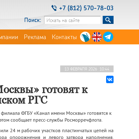
+7 (812) 570-78-03
Поиск:
мпании
Реклама
Контакты
13 ФЕВРАЛЯ 2026 10:44
осквы» готовят к
нском РГС
 филиала ФГБУ «Канал имени Москвы» готовятся к
 этом сообщает пресс-службы Росморречфлота.
ли 24 м рабочих участков пластинчатых цепей на
ора опорожнения и левого затвора наполнения.