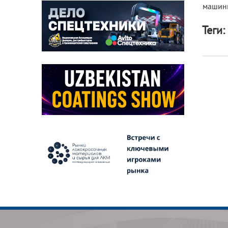
машинн
Теги: