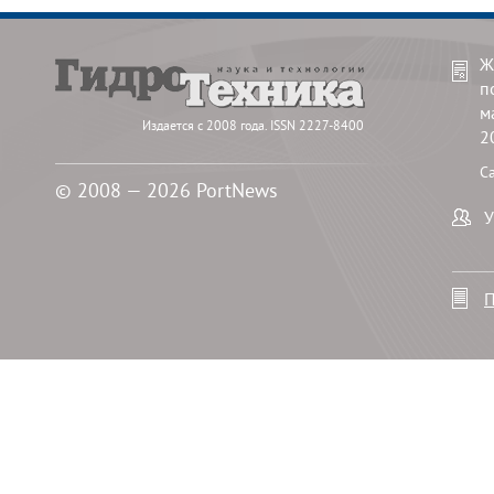
Ж
п
м
Издается с 2008 года. ISSN 2227-8400
2
С
© 2008 — 2026 PortNews
У
П