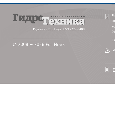
Ж
п
м
Издается с 2008 года. ISSN 2227-8400
2
С
© 2008 — 2026 PortNews
У
П