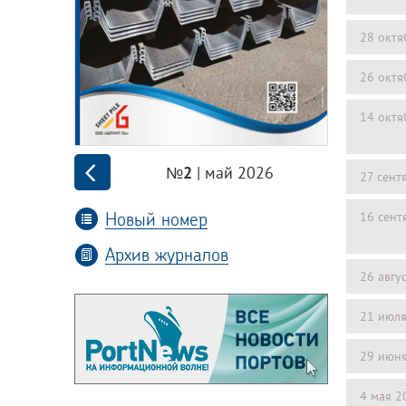
28 октя
26 октя
14 октя
| май 2026
№2
27 сент
Новый номер
16 сент
Архив журналов
26 авгу
21 июл
29 июн
4 мая 2