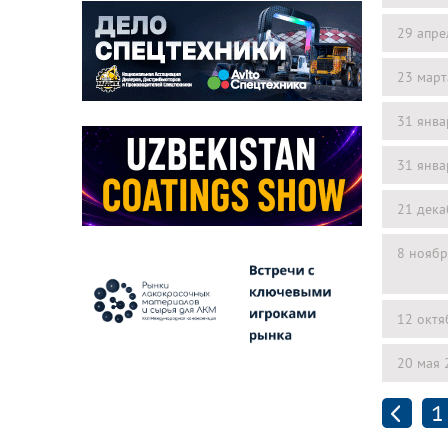
29 апре
23 март
31 янва
31 янва
21 дека
8 ноябр
12 октя
20 мая 
1