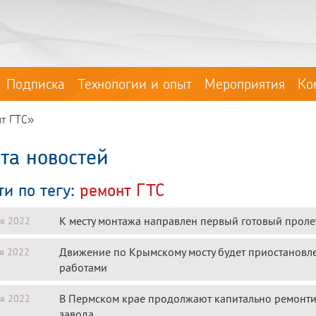
Подписка
Технологии и опыт
Мероприятия
Ко
нт ГТС»
та новостей
ти по тегу:
ремонт ГТС
К месту монтажа направлен первый готовый проле
я 2022
Движение по Крымскому мосту будет приостановле
я 2022
работами
В Пермском крае продолжают капитально ремонти
я 2022
завода