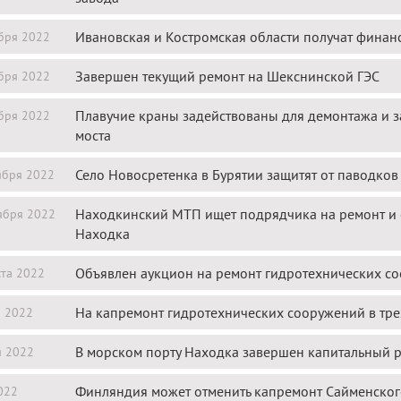
Ивановская и Костромская области получат финан
бря 2022
Завершен текущий ремонт на Шекснинской ГЭС
бря 2022
Плавучие краны задействованы для демонтажа и 
бря 2022
моста
Село Новосретенка в Бурятии защитят от паводков
ября 2022
Находкинский МТП ищет подрядчика на ремонт и 
ября 2022
Находка
Объявлен аукцион на ремонт гидротехнических соо
ста 2022
На капремонт гидротехнических сооружений в тре
я 2022
В морском порту Находка завершен капитальный 
я 2022
Финляндия может отменить капремонт Сайменског
022