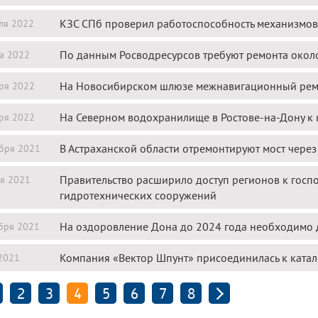
КЗС СПб проверил работоспособность механизмов
ля 2022
По данным Росводресурсов требуют ремонта окол
а 2022
На Новосибирском шлюзе межнавигационный ремо
ря 2022
На Северном водохранилище в Ростове-на-Дону к 
ря 2022
В Астраханской области отремонтируют мост через
бря 2021
Правительство расширило доступ регионов к госпо
я 2021
гидротехнических сооружений
На оздоровление Дона до 2024 года необходимо 
бря 2021
Компания «Вектор Шпунт» присоединилась к катал
2021
2
3
4
5
6
7
8