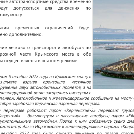
ные автотранспортные средства временно
дут допускаться для движения по
ому мосту.
тии временных ограничений будет
ено дополнительно.
ие легкового транспорта и автобусов по
орожной части Крымского моста в обе
ы осуществляется в штатном режиме.
ром 8 октября 2022 года на Крымском мосту в
езультате взрыва произошло частичное
рушение двух автомобильных пролетов, а на
лезнодорожной ветке загорелись цистерны с
пливом. Автомобильное и железнодорожное сообщение на мосту бы
тября заработала Керченская паромная переправа.
 переправе работают: паром «Керченский-2» перевозит грузо
аврентий» — большегрузы и пассажирские автобусы; паром «Е
упнотоннажные автомобили. Позже к ним добавились судно для
омпозитор Эльза Ибрагимова» и железнодорожные паромы «Конро 
декабря 2022 года было открыто движение по правой сторон