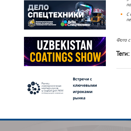
по
С 
пе
Фото с
Теги: