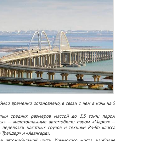
ло временно остановлено, в связи с чем в ночь на 9
вики средних размеров массой до 3,5 тонн; паром
йск» — малотоннажные автомобили; паром «Мария» —
 перевозки накатных грузов и техники Ro-Ro класса
Трейдер» и «Авангард».
е автомобильной части Крымского моста, наиболее