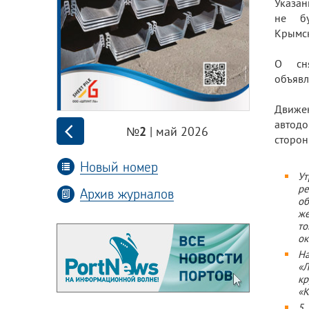
Указан
не бу
Крымск
О сня
объявл
Движен
автод
| май 2026
№2
сторон
Новый номер
Ут
р
Архив журналов
об
же
то
ок
На
«Л
кр
«К
5 