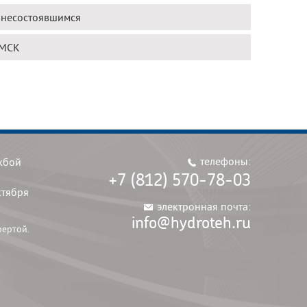
н несостоявшимся
КМСК
телефоны:
жбой
+7 (812) 570-78-03
ктября
электронная почта:
info@hydroteh.ru
фертой.