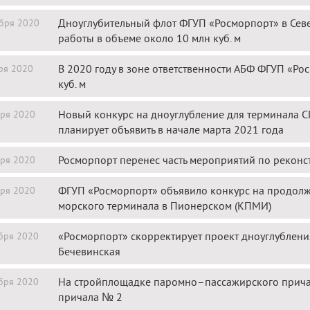
Дноуглубительный флот ФГУП «Росморпорт» в Сев
бря 2020
работы в объеме около 10 млн куб. м
В 2020 году в зоне ответственности АБФ ФГУП «Ро
ря 2020
куб. м
Новый конкурс на дноуглубление для терминала 
ря 2020
планирует объявить в начале марта 2021 года
Росморпорт перенес часть мероприятий по реконс
ря 2020
ФГУП «Росморпорт» объявило конкурс на продолж
ря 2020
морского терминала в Пионерском (КПМИ)
«Росморпорт» скорректирует проект дноуглубления
бря 2020
Бечевинская
На стройплощадке паромно–пассажирского причал
бря 2020
причала № 2