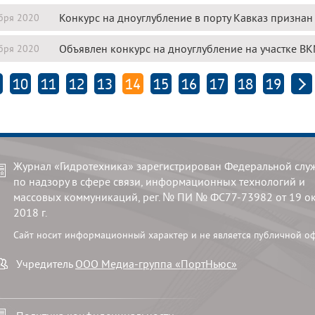
Конкурс на дноуглубление в порту Кавказ призна
бря 2020
Объявлен конкурс на дноуглубление на участке В
бря 2020
10
11
12
13
14
15
16
17
18
19
Журнал «Гидротехника» зарегистрирован Федеральной слу
по надзору в сфере связи, информационных технологий и
массовых коммуникаций, рег. № ПИ № ФС77-73982 от 19 о
2018 г.
Сайт носит информационный характер и не является публичной о
Учредитель
ООО Медиа-группа «ПортНьюс»