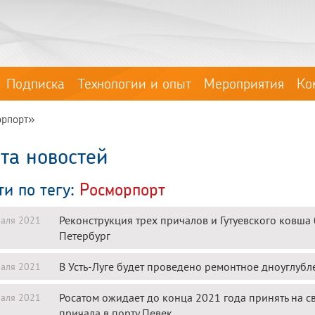
Подписка
Технологии и опыт
Мероприятия
Ко
орпорт»
та новостей
ти по тегу:
Росморпорт
Реконструкция трех причалов и Гутуевского ковша
аля 2021
Петербург
В Усть-Луге будет проведено ремонтное дноуглубл
аля 2021
Росатом ожидает до конца 2021 года принять на с
аля 2021
причала в порту Певек