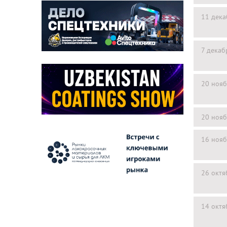
11 дека
7 декаб
20 нояб
20 нояб
16 нояб
26 октя
14 октя