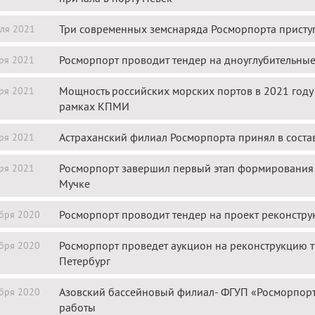
Три современных земснаряда Росморпорта присту
ля 2021
Росморпорт проводит тендер на дноуглубительные 
ря 2021
Мощность российских морских портов в 2021 году 
ря 2021
рамках КПМИ
Астраханский филиал Росморпорта принял в соста
ря 2021
Росморпорт завершил первый этап формирования а
ря 2021
Мучке
Росморпорт проводит тендер на проект реконстру
бря 2020
Росморпорт проведет аукцион на реконструкцию т
бря 2020
Петербург
Азовский бассейновый филиал- ФГУП «Росморпор
бря 2020
работы