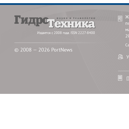
Ж
п
м
Издается с 2008 года. ISSN 2227-8400
2
С
© 2008 — 2026 PortNews
У
П