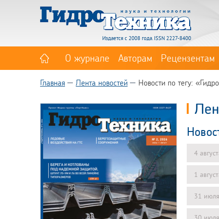
Издается с 2008 года. ISSN 2227-8400
О журнале
Авторам
Рецензентам
Главная
Лента новостей
Новости по тегу: «Гидр
Лен
Новос
4 авгус
1 авгус
31 июл
30 июл