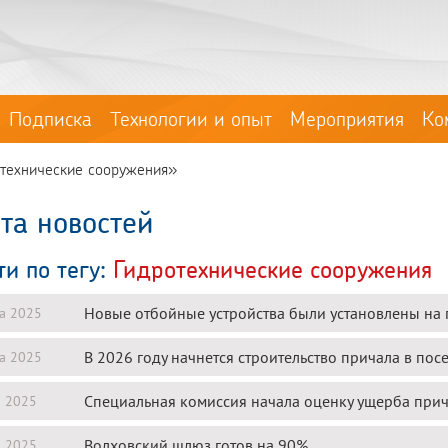
Подписка
Технологии и опыт
Мероприятия
Ко
отехнические сооружения»
та новостей
ти по тегу:
Гидротехнические сооружения
Новые отбойные устройства были установлены на п
та 2025
В 2026 году начнется строительство причала в пос
та 2025
Специальная комиссия начала оценку ущерба при
я 2025
Волховский шлюз готов на 90%
я 2025