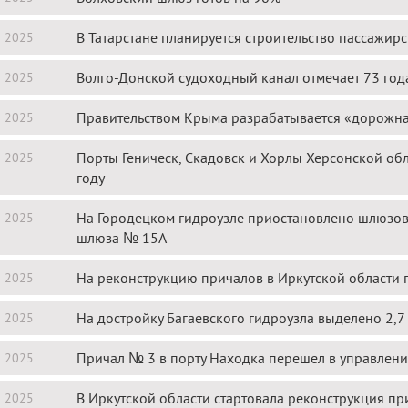
В Татарстане планируется строительство пассажир
я 2025
Волго-Донской судоходный канал отмечает 73 года
я 2025
Правительством Крыма разрабатывается «дорожна
я 2025
Порты Геническ, Скадовск и Хорлы Херсонской обл
я 2025
году
На Городецком гидроузле приостановлено шлюзов
я 2025
шлюза № 15А
На реконструкцию причалов в Иркутской области 
я 2025
На достройку Багаевского гидроузла выделено 2,7
я 2025
Причал № 3 в порту Находка перешел в управлен
я 2025
В Иркутской области стартовала реконструкция п
я 2025