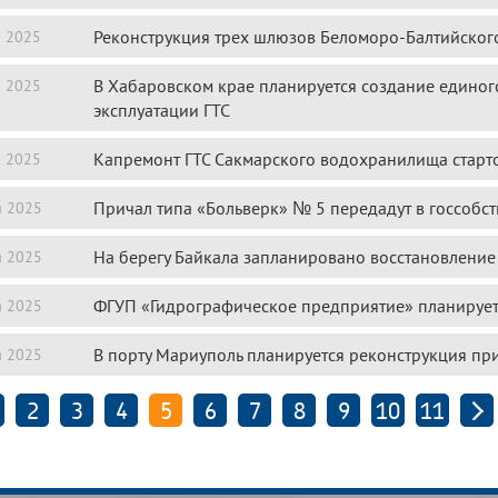
Реконструкция трех шлюзов Беломоро-Балтийского
я 2025
В Хабаровском крае планируется создание едино
я 2025
эксплуатации ГТС
Капремонт ГТС Сакмарского водохранилища старт
я 2025
Причал типа «Больверк» № 5 передадут в госсобс
я 2025
На берегу Байкала запланировано восстановлени
я 2025
ФГУП «Гидрографическое предприятие» планирует 
я 2025
В порту Мариуполь планируется реконструкция пр
я 2025
2
3
4
5
6
7
8
9
10
11