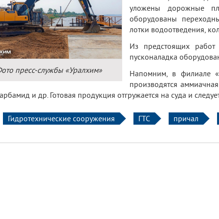
уложены дорожные пли
оборудованы переходны
лотки водоотведения, ко
Из предстоящих работ 
пусконаладка оборудова
ото пресс-службы «Уралхим»
Напомним, в филиале «
производятся аммиачная
карбамид и др. Готовая продукция отгружается на суда и следу
Гидротехнические сооружения
ГТС
причал