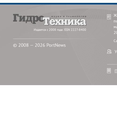
Ж
п
м
Издается с 2008 года. ISSN 2227-8400
2
С
© 2008 — 2026 PortNews
У
П