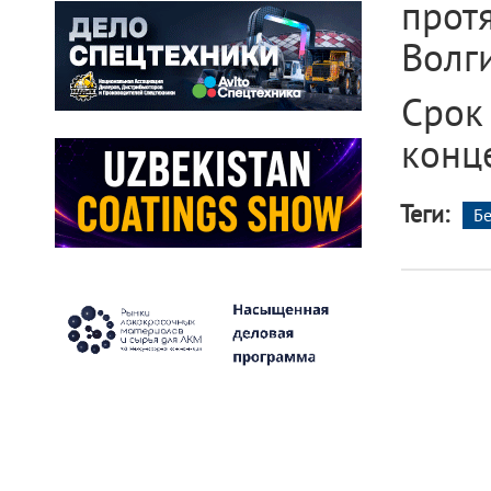
прот
Волги
Срок
конц
Теги:
Б