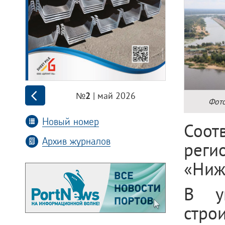
| май 2026
№2
Фото
Новый номер
Соот
Архив журналов
реги
«Ниж
В у
стро