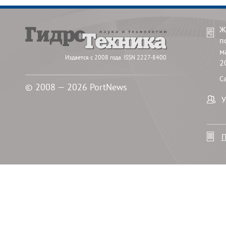
Ж
п
м
Издается с 2008 года. ISSN 2227-8400
2
С
© 2008 — 2026 PortNews
У
П