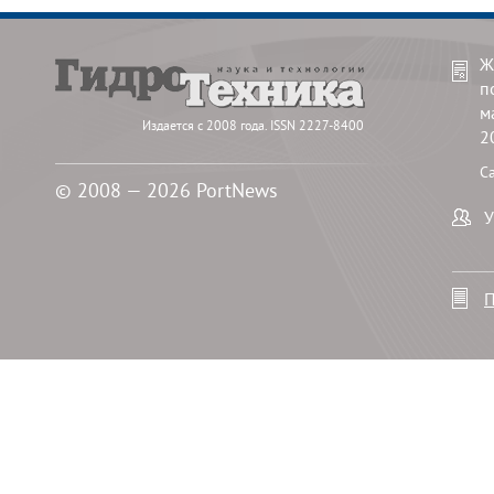
Ж
п
м
Издается с 2008 года. ISSN 2227-8400
2
С
© 2008 — 2026 PortNews
У
П