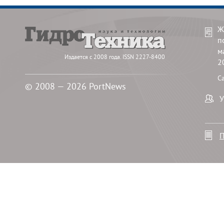
Ж
п
м
Издается с 2008 года. ISSN 2227-8400
2
С
© 2008 — 2026 PortNews
У
П