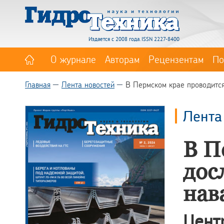
Издается с 2008 года. ISSN 2227-8400
О журнале
Авторам
Рецензентам
По
Главная
Лента новостей
В Пермском крае проводится
Лента
В П
дос
нав
Цен