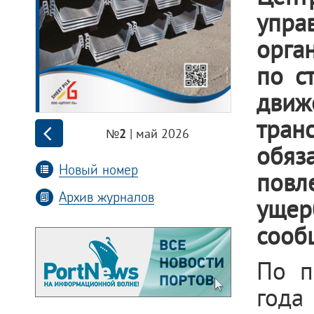
упр
орга
по с
движ
тран
| май 2026
№2
обяз
Новый номер
повл
Архив журналов
ущер
сооб
По п
года