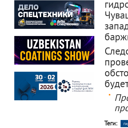
гидр
Чува
запа
барж
След
пров
обст
буде
Про
про
Теги:
г