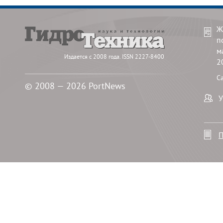
Ж
п
м
Издается с 2008 года. ISSN 2227-8400
2
С
© 2008 — 2026 PortNews
У
П