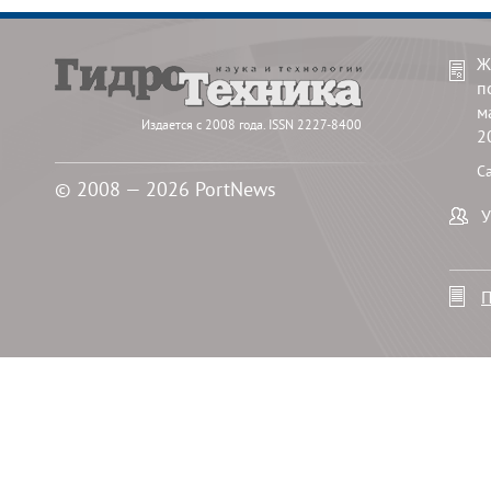
Ж
п
м
Издается с 2008 года. ISSN 2227-8400
2
С
© 2008 — 2026 PortNews
У
П