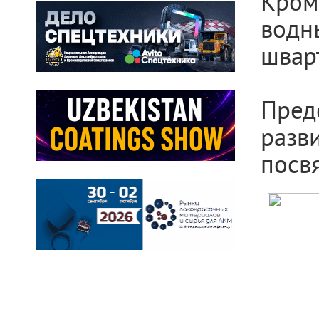
Кром
водн
швар
Пред
разв
посв