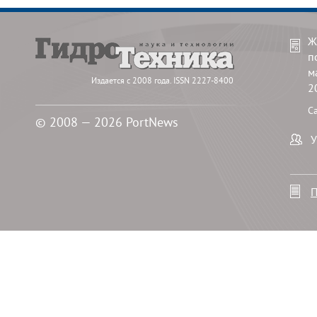
Ж
п
м
Издается с 2008 года. ISSN 2227-8400
2
С
© 2008 — 2026 PortNews
У
П