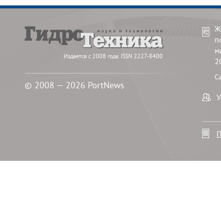
Ж
п
м
Издается с 2008 года. ISSN 2227-8400
2
С
© 2008 — 2026 PortNews
У
П