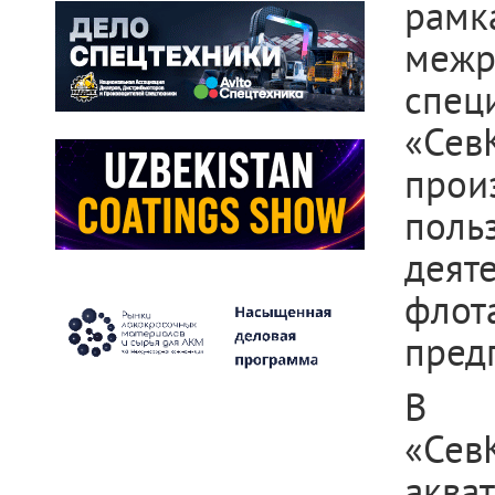
рамк
межр
спец
«Сев
прои
поль
деят
фло
пред
В х
«Сев
аква