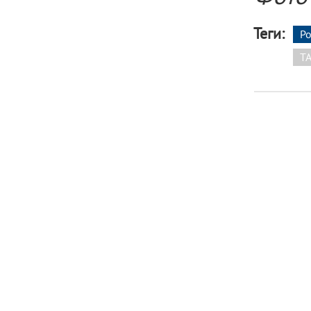
Теги:
Р
T