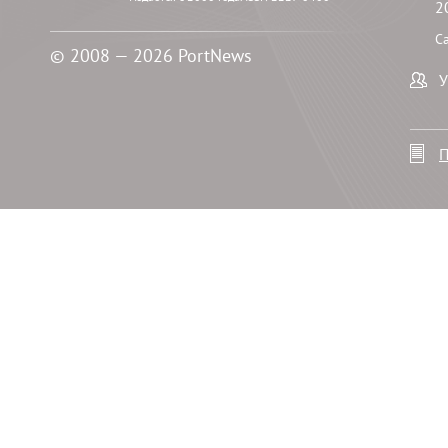
2
С
© 2008 — 2026 PortNews
У
П