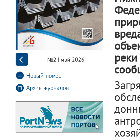
Фед
прир
вред
объе
реки
| май 2026
№2
сооб
Новый номер
Загр
Архив журналов
обсл
донн
антр
хозя