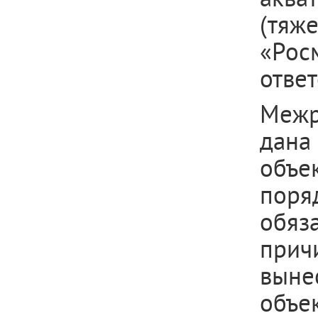
(тяж
«Ро
ответ
Межр
дана
объе
поря
обя
при
выне
объе