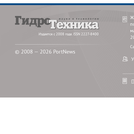
Ж
п
м
Издается с 2008 года. ISSN 2227-8400
2
С
© 2008 — 2026 PortNews
У
П