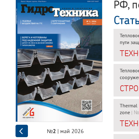
РФ, 
Стат
Теплово
пути защ
ТЕХН
Теплово
сооруже
СТРО
Thermal 
zone
| №
ТЕХН
| май 2026
№2