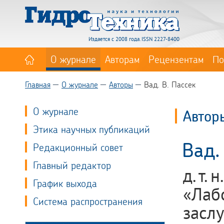
Издается с 2008 года. ISSN 2227-8400
О журнале
Авторам
Рецензентам
По
Главная
О журнале
Авторы
Вад. В. Пассек
О журнале
Автор
Этика научных публикаций
Вад.
Редакционный совет
Главный редактор
д. т.
График выхода
«Лаб
Система распространения
засл