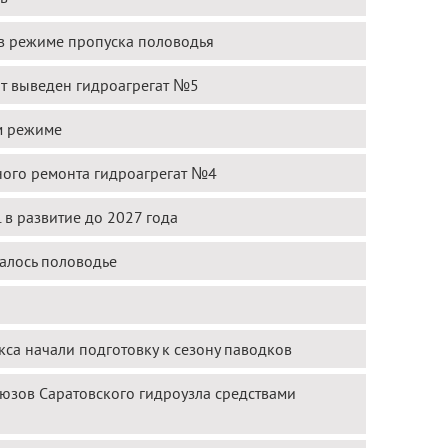
 в режиме пропуска половодья
нт выведен гидроагрегат №5
м режиме
ьного ремонта гидроагрегат №4
 в развитие до 2027 года
чалось половодье
са начали подготовку к сезону паводков
юзов Саратовского гидроузла средствами