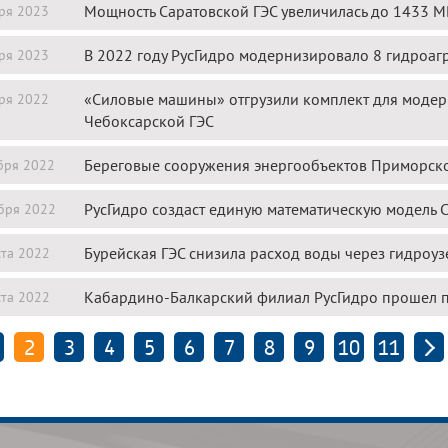
Мощность Саратовской ГЭС увеличилась до 1433 МВ
ря 2023
В 2022 году РусГидро модернизировало 8 гидроа
ря 2023
«Силовые машины» отгрузили комплект для модер
ря 2022
Чебоксарской ГЭС
Береговые сооружения энергообъектов Приморско
бря 2022
РусГидро создаст единую математическую модель
бря 2022
Бурейская ГЭС снизила расход воды через гидроуз
ста 2022
Кабардино-Балкарский филиал РусГидро прошел 
ста 2022
2
3
4
5
6
7
8
9
10
11