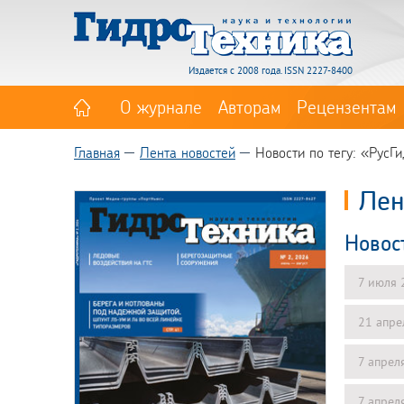
Издается с 2008 года. ISSN 2227-8400
О журнале
Авторам
Рецензентам
Главная
Лента новостей
Новости по тегу: «РусГ
Лен
Новос
7 июля 
21 апре
7 апрел
7 апрел