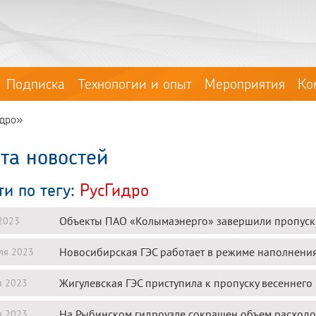
Подписка
Технологии и опыт
Мероприятия
Ко
идро»
та новостей
ти по тегу:
РусГидро
Объекты ПАО «Колымаэнерго» завершили пропуск
2023
Новосибирская ГЭС работает в режиме наполнен
ля 2023
Жигулевская ГЭС приступила к пропуску весеннего
я 2023
На Рыбинском гидроузле сокращен объем расходо
я 2023