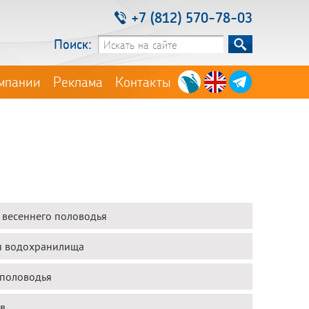
+7 (812) 570-78-03
Поиск:
мпании
Реклама
Контакты
 весеннего половодья
ия водохранилища
 половодья
в