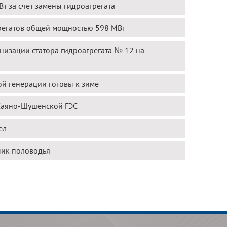
т за счет замены гидроагрегата
грегатов общей мощностью 598 МВт
низации статора гидроагрегата № 12 на
й генерации готовы к зиме
 Саяно-Шушенской ГЭС
ел
пик половодья