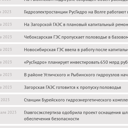
Гидроэлектростанции РусГидро на Волге работают
я 2023
На Загорской ГАЭС в плановый капитальный ремо
а 2023
Чебоксарская ГЭС пропускает половодье в базово
а 2023
Новосибирская ГЭС ввела в работу после капитал
а 2023
«РусГидро» планирует инвестировать 650 млрд руб.
а 2023
В районе Угличского и Рыбинского гидроузлов на
а 2023
Загорская ГАЭС готовится к пропуску половодья
а 2023
Станции Бурейского гидроэнергетического комплек
 2023
Главгосэкспертиза одобрила проект оснащения шл
аля 2023
обеспечения безопасности