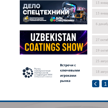
13 янва
13 янва
6 декаб
27 октя
19 октя
25 авгу
18 авгу
1