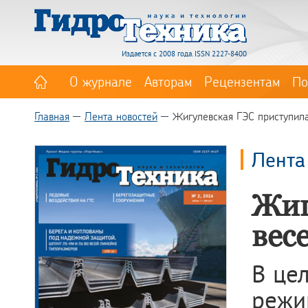
Издается с 2008 года. ISSN 2227-8400
О журнале
Авторам
Рецензентам
По
Главная
Лента новостей
Жигулевская ГЭС приступила
Лента
Жиг
вес
В це
режи