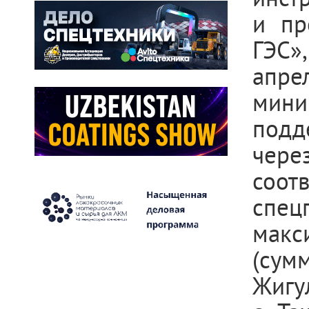
и пр
ГЭС»
апре
мин
подд
чере
соо
спец
мак
(сум
Жигу