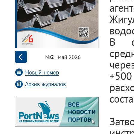
аген
Жигу
водо
В с
сред
| май 2026
№2
чере
Новый номер
+500
Архив журналов
расх
соста
Затв
инст