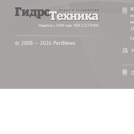
Ж
п
м
Издается с 2008 года. ISSN 2227-8400
2
С
© 2008 — 2026 PortNews
У
П