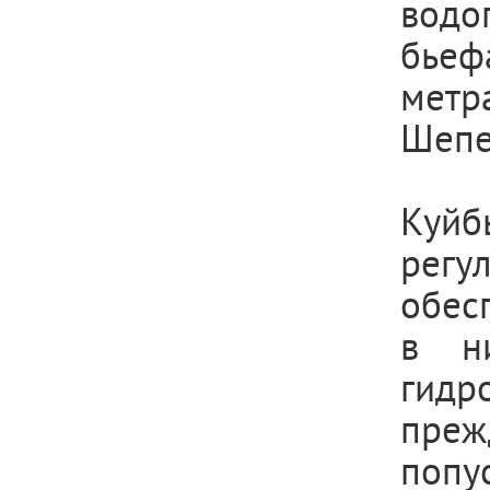
водо
бьеф
метр
Шепе
Куйб
регу
обес
в н
гидр
преж
попу