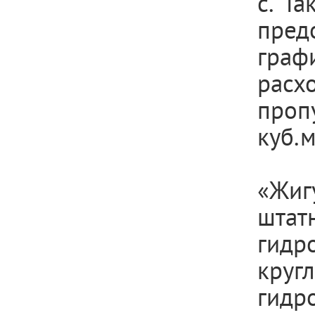
с. Т
пред
граф
расх
проп
куб.м
«Жиг
штат
гидр
кру
гидр