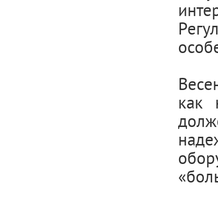
инт
Регу
особ
Весе
как 
дол
над
обо
«бол