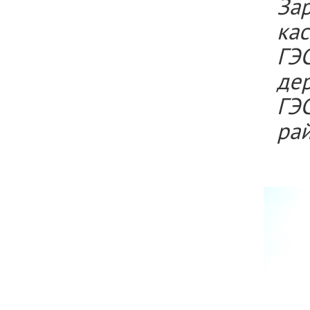
За
ка
ГЭ
де
ГЭ
рай