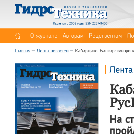
Издается с 2008 года. ISSN 2227-8400
О журнале
Авторам
Рецензентам
По
Главная
Лента новостей
Кабардино-Балкарский фили
Лента
Каб
Рус
На с
про