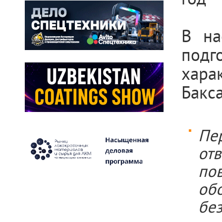
В на
подг
хара
Бакса
Пе
от
по
об
бе