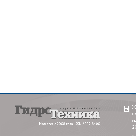
Ж
п
м
Издается с 2008 года. ISSN 2227-8400
2