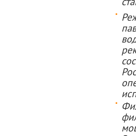
ста
Ре
па
во
ре
сос
Ро
оп
исп
Фи
фи
мо