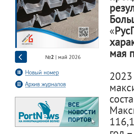
резу
Боль
«
Рус
хара
мая п
| май 2026
№2
Новый номер
2023
Архив журналов
макс
сос
Макс
116,
год –