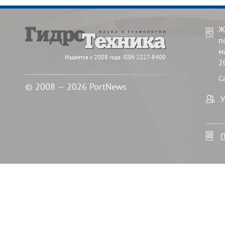
Ж
п
м
Издается с 2008 года. ISSN 2227-8400
2
С
© 2008 — 2026 PortNews
У
П