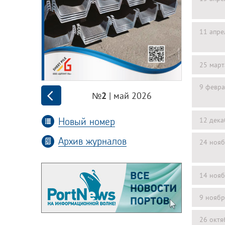
11 апре
25 март
9 февра
| май 2026
№2
Новый номер
12 дека
Архив журналов
24 нояб
14 нояб
9 ноябр
26 октя