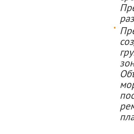
Пр
раз
Пр
со
гр
зо
Об
мор
по
ре
пла