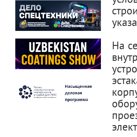
стр
указ
На с
внут
устр
эста
кор
обо
прое
элек