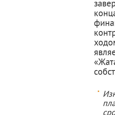
заве
кон
фина
конт
ходо
явл
«Жат
собст
Из
пл
ср