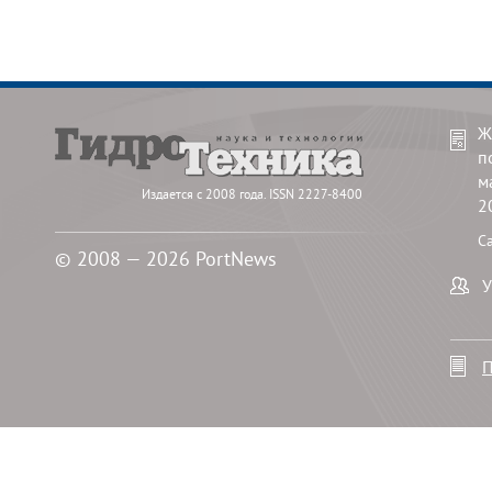
Ж
п
м
Издается с 2008 года. ISSN 2227-8400
2
С
© 2008 — 2026 PortNews
У
П