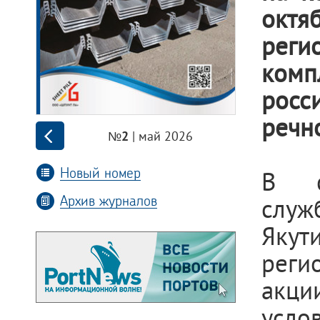
октя
реги
комп
росс
речн
| май 2026
№2
Новый номер
В с
Архив журналов
служ
Якут
реги
акци
усл