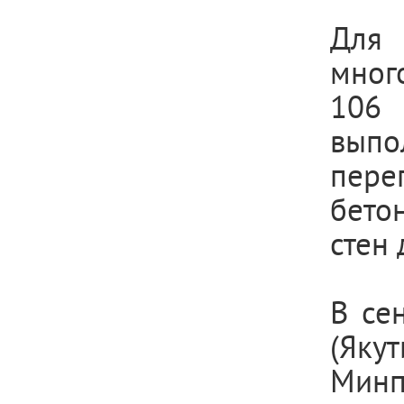
Для
мног
106 
вып
пере
бето
стен 
В се
(Яку
Мин