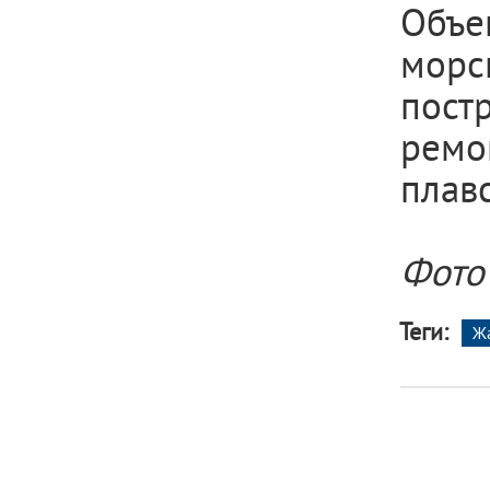
Объе
морс
пос
ремо
плавс
Фото
Теги:
Ж