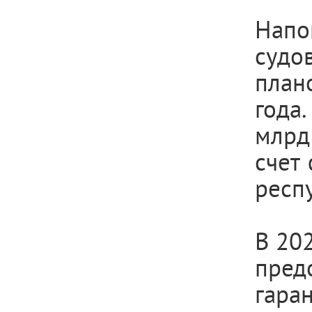
Напо
судо
план
года
млрд
счет
респ
В 20
пред
гара