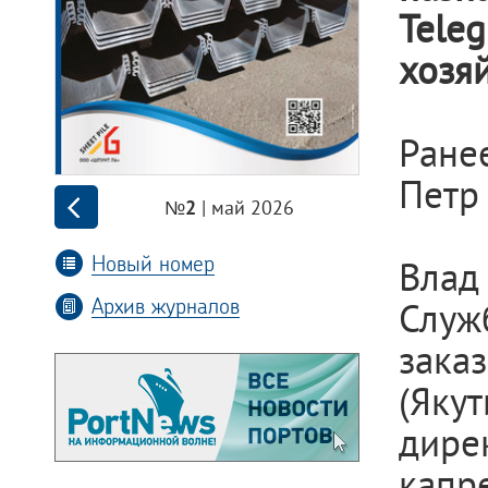
Tele
хозя
Ране
Петр
| май 2026
№2
Новый номер
Влад
Архив журналов
Служ
зака
(Яку
дир
кап