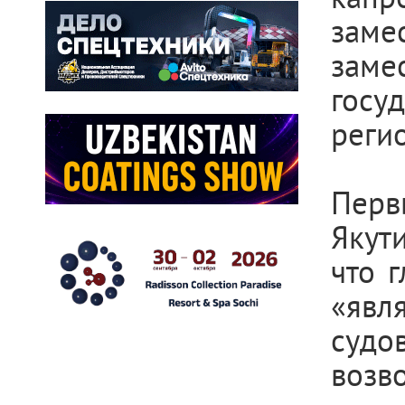
заме
зам
госу
регио
Перв
Якут
что 
«явл
суд
возв