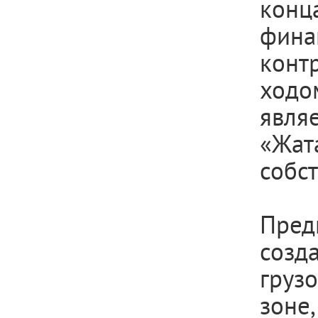
кон
фина
конт
ходо
явля
«Жат
собст
Пред
соз
груз
зоне