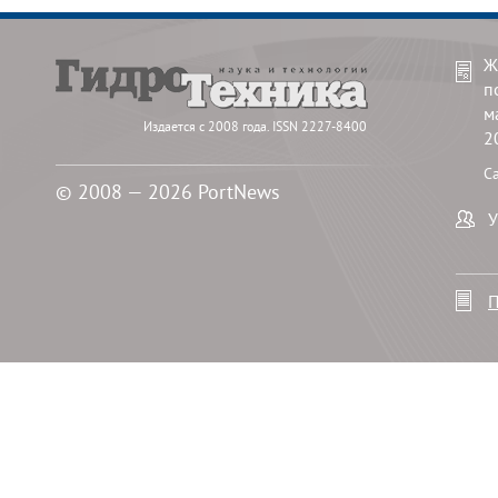
Ж
п
м
Издается с 2008 года. ISSN 2227-8400
2
С
© 2008 — 2026 PortNews
У
П