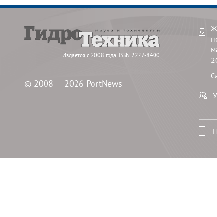
Ж
п
м
Издается с 2008 года. ISSN 2227-8400
2
С
© 2008 — 2026 PortNews
У
П