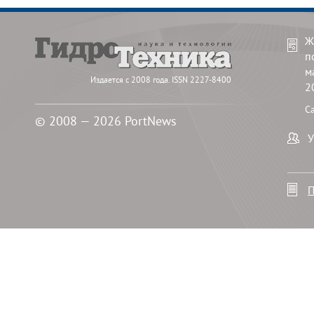
Ж
п
м
Издается с 2008 года. ISSN 2227-8400
2
С
© 2008 — 2026 PortNews
У
П