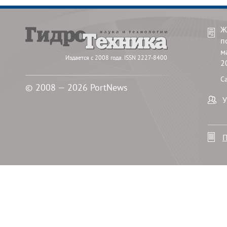
Ж
п
м
Издается с 2008 года. ISSN 2227-8400
2
С
© 2008 — 2026 PortNews
У
П