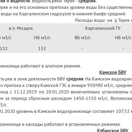
ия о водности.
Водность реки Терек -
средняя.
Терек и на его основных притоках уровни воды без существенн
 воды на Каргалинском гидроузле в нижнем бьефе средний.
Расходы воды на р.Терек 
в.п. Моздок
Каргалинский ГУ
Б м
3
/с
НБ м
3
/с
ВБ м
3
/с
НБ м
3
/с
132
132
-
-
анилища работают в штатном режиме.
Камское БВУ
ть рек в зоне деятельности БВУ
средняя
. На Камском водохра
з притока к створу Камской ГЭС в январе 950±80 м
3
/с, средн
иод с 11.12.2019 по 20.01.2020 включительно установлены
им за период сбросным расходом 1450-1550 м
3
/с; Воткинск
3
/с.
01.2020 уровень в Камском водохранилище составляет 107,52 м 
анилища и каскады работают в установленных режимах.
Кубанское БВУ