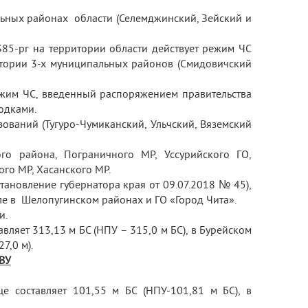
ьных районах области (Селемджинский, Зейский и
85-рг на территории области действует режим ЧС
ритории 3-х муниципальных районов (Смидовичский
ежим ЧС, введенный распоряжением правительства
одками.
ований (Тугуро-Чумиканский, Ульчский, Вяземский
го района, Пограничного МР, Уссурийского ГО,
ого МР, Хасанского МР.
тановление губернатора края от 09.07.2018 № 45),
е в Шелопугинском районах и ГО «Город Чита».
и.
ляет 313,13 м БС (НПУ – 315,0 м БС), в Бурейском
7,0 м).
ВУ
е составляет 101,55 м БС (НПУ-101,81 м БС), в