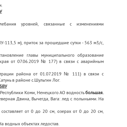
м.
У
бания уровней, связанные с изменениями
У-113,5 м), приток за прошедшие сутки - 563 м
3
/с,
тановление главы муниципального образование
 края от 07.06.2019 № 177) в связи с аварийным
трации района от 01.07.2019 № 111) в связи с
тунь в районе с.Шульгин Лог.
 БВУ
 Республики Коми, Ненецкого АО водность
большая.
еверная Двина, Вычегда, Вага: лед с полыньями. На
составляет от 0 до 20 см, озерах от 0 до 20 см,
На водных объектах ледостав.