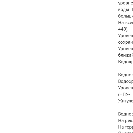
уровне
воды.
больши
На все
449).
Урове
сохран
Уровен
ближай
Водохр
Воднос
Водохр
Уровен
(НПУ- 
Жигуле
Воднос
На рек
На тер