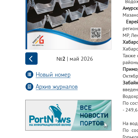
Водохо
Амурск
Мазано
Еврей
регион
МР, Ле
Хабаро
Хабаро
Также 
| май 2026
№2
районы
Примо
Новый номер
Октябр
Забайк
Архив журналов
введен
Водохр
По сос
- 249,
На вод
По сос
Горько