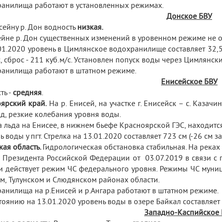
анилища работают в установленных режимах.
Донское БВУ
сейну р. Дон водность
низкая
.
ейне р. Дон существенных изменений в уровенном режиме не о
01.2020 уровень в Цимлянское водохранилище составляет 32,54
с, сброс - 211 куб.м/с. Установлен попуск воды через Цимлянски
анилища работают в штатном режиме.
Енисейское БВУ
ть -
средняя
.
ярский край.
На р. Енисей, на участке г. Енисейск – с. Каза
д, резкие колебания уровня воды.
 льда на Енисее, в нижнем бьефе Красноярской ГЭС, находится 
 воды у пгт. Стрелка на 13.01.2020 составляет 723 см (-26 см за 
кая область.
Гидрологическая обстановка стабильная. На реках 
 Президента Российской Федерации от 03.07.2019 в связи с
и действует режим ЧС федерального уровня. Режимы ЧС муни
м, Тулунском и Слюдянском районах области.
анилища на р.Енисей и р.Ангара работают в штатном режиме.
тоянию на 13.01.2020 уровень воды в озере Байкал составляет
Западно-Каспийское