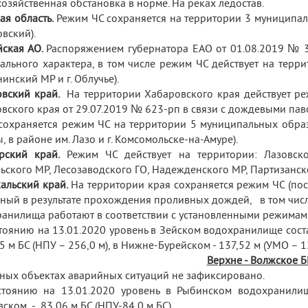
зяйственная обстановка в норме. На реках ледостав.
ая область.
Режим ЧС сохраняется на территории 3 муниципал
вский).
ская АО.
Распоряжением губернатора ЕАО от 01.08.2019 № 3
ального характера, в том числе режим ЧС действует на тер
нинский МР и г. Облучье).
вский край.
На территории Хабаровского края действует р
вского края от 29.07.2019 № 623-рп в связи с дождевыми пав
сохраняется режим ЧС на территории 5 муниципальных образ
, в районе им. Лазо и г. Комсомольске-на-Амуре).
рский край.
Режим ЧС действует на территории: Лазовско
ьского МР, Лесозаводского ГО, Надежденского МР, Партизанск
альский край.
На территории края сохраняется режим ЧС (пос
ный в результате прохождения проливных дождей, в том числ
анилища работают в соответствии с установленными режимам
тоянию на 13.01.2020 уровень в Зейском водохранилище состав
65 м БС (НПУ – 256,0 м), в Нижне-Бурейском - 137,52 м (УМО – 12
Верхне - Волжское Б
ных объектах аварийных ситуаций не зафиксировано.
тоянию на 13.01.2020 уровень в Рыбинском водохранилищ
вском - 83,06 м БС (НПУ-84,0 м БС).