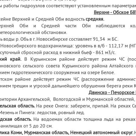
 работы гидроузлов соответствуют установленным параметра
Верхне - Обское БВ
ейне Верхней и Средней Оби водность
средняя.
рхней Оби и Средней части Оби наблюдаются коле
етеорологической обстановки.
ь воды р. Обь в г. Новосибирске составляет 91,34 м БС.
Новосибирского водохранилища: уровень в в/б - 112,17 м (НП
суточный сбросной расход в нижний бьеф - 861 м
3
/с.
кий край.
В Курьинском районе действует режим ЧС (пос
новского сельского совета Курьинского района Алтайского
нием гидротехнического сооружения на озере Белое.
етском районе действует режим ЧС (распоряжение админис
нием трещин и угрозой дальнейшего обрушения берега реки Ка
Двинско - Печорское
ритории Архангельской, Вологодской и Мурманской областей,
ельская область.
На реке Онега: забереги, припай. На реках С
Мезень и Пинега: ледостав, ровный лед.
дская область.
На водоемах области толщина льда на реках 
анилищах от 5 до 20 см.
лика Коми, Мурманская область, Ненецкий автономный округ.