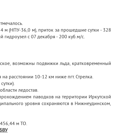
тмечалось.
 м (НПУ-36,0 м), приток за прошедшие сутки - 328
й гидроузел с 07 декабря - 200 куб.м/с.
чинское, возможны подвижки льда, кратковременный
на расстоянии 10-12 км ниже пгт. Стрелка.
сутки).
области ледостав.
 прохождением паводков на территории Иркутской
ципального уровня сохраняются в Нижнеудинском,
 456,44 м ТО.
 БВУ