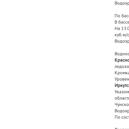
Водохр
По бас
В басс
На 13.
куб.м/
Водохр
Воднос
Красно
ледохо
Кромка
Уровень
Иркутс
Указом
област
Чунско
Водохр
По сос