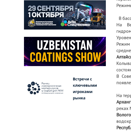
Режимы
В басс
На Ве
гидром
Уровен
Режим 
средне
Алтайс
Колыва
состоя
В Сов
появле
На тер
Арханг
реках 
Волого
водохр
Респуб