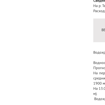
Сведен
На р. 
Расход
В
Водохр
Воднос
Прогно
На пер
средн
1900 м
На 13.
м).
Водохр