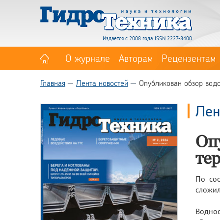
Издается с 2008 года. ISSN 2227-8400
О журнале
Авторам
Рецензентам
Главная
Лента новостей
Опубликован обзор водо
Лен
Оп
те
По со
сложил
Водно