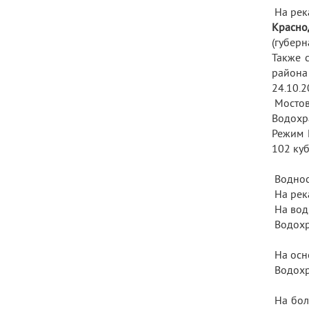
На рек
Красно
(губерн
Также 
района
24.10.2
Мостов
Водохр
Режим 
102 куб
Водно
На рек
На вод
Водохр
На осн
Водохр
На бол