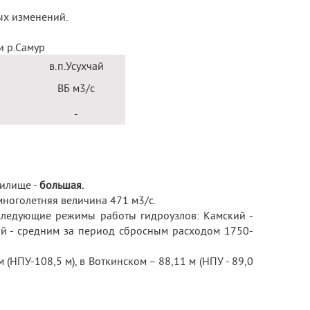
ых изменений.
и р.Самур
в.п.Усухчай
ВБ м
3
/с
-
нилище -
большая.
емноголетняя величина 471 м
3
/с.
 следующие режимы работы гидроузлов: Камский -
ий - средним за период сбросным расходом 1750-
(НПУ-108,5 м), в Воткинском – 88,11 м (НПУ - 89,0