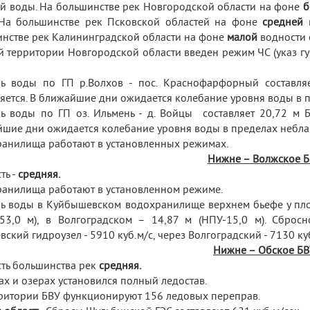
й воды. На большинстве рек Новгородской области на фоне
б
 На большинстве рек Псковской областей на фоне
средней
в
нстве рек Калининградской области на фоне
малой
водности 
й территории Новгородской области введен режим ЧС (указ г
нь воды по ГП р.Волхов - пос. Краснофарфорный составл
яется. В ближайшие дни ожидается колебание уровня воды в 
ь воды по ГП оз. Ильмень - д. Войцы составляет 20,72 м Б
шие дни ожидается колебание уровня воды в пределах небла
анилища работают в установленных режимах.
Нижне – Волжское Б
ть -
средняя.
анилища работают в установленном режиме.
ь воды в Куйбышевском водохранилище верхнем бьефе у плот
53,0 м), в Волгоградском – 14,87 м (НПУ-15,0 м). Сброс
вский гидроузел - 5910 куб.м/с, через Волгоградский - 7130 куб
Нижне – Обское БВ
ть большинства рек
средняя.
ах и озерах установился полный ледостав.
ритории БВУ функционируют 156 ледовых переправ.