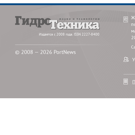
Ж
п
м
Издается с 2008 года. ISSN 2227-8400
2
С
© 2008 — 2026 PortNews
У
П