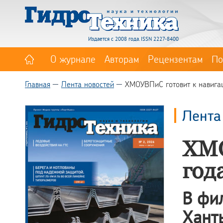
Издается с 2008 года. ISSN 2227-8400
О журнале
Авторам
Рецензентам
По
Главная
Лента новостей
ХМОУВПиС готовит к навига
Лента
ХМО
год
В фи
Хант