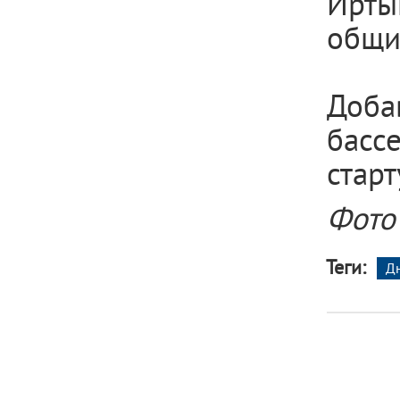
Ирты
общим
Доба
басс
старт
Фото
Теги:
Д