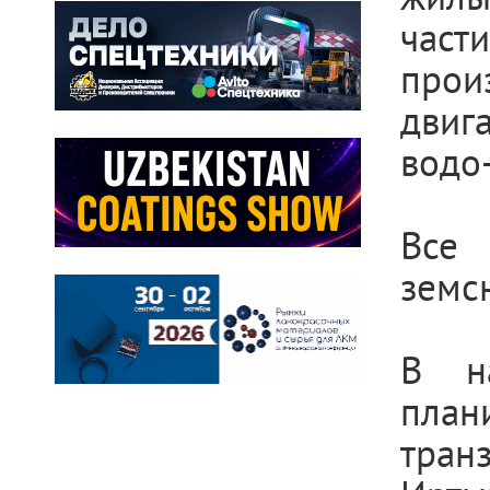
част
прои
двиг
водо
Все
земс
В н
план
тран