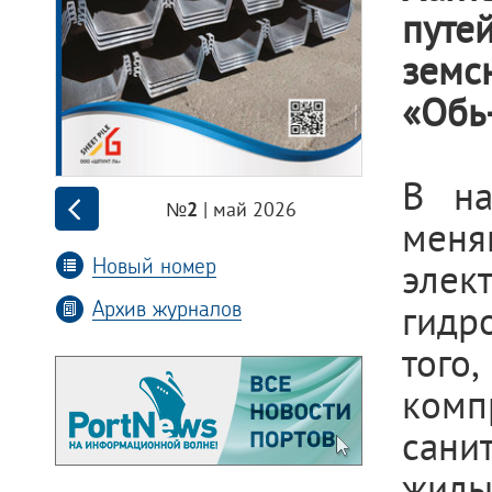
путе
земс
«Обь
В на
| май 2026
№2
ме
Новый номер
элек
Архив журналов
гидр
тог
ком
сани
жилы