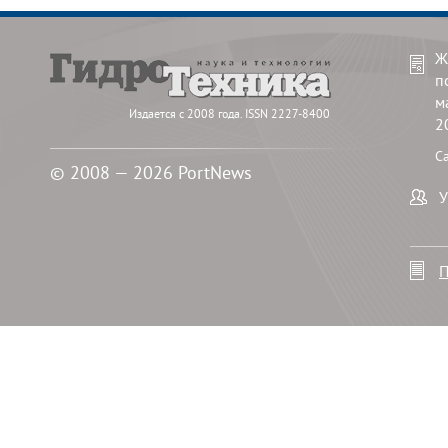
Ж
п
м
Издается с 2008 года. ISSN 2227-8400
2
С
© 2008 — 2026 PortNews
У
П