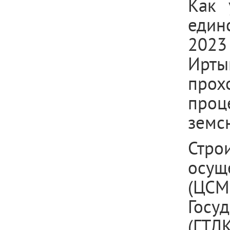
Как 
един
202
Ирты
прох
проц
земс
Стр
осущ
(ЦСМ
Госу
(ГТ