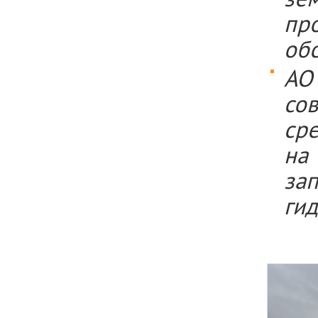
пр
об
АО
со
ср
на
за
ги