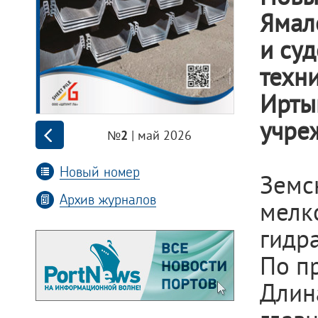
Ямал
и су
техн
Ирты
учре
| май 2026
№2
Новый номер
Земс
Архив журналов
мелк
гидр
По пр
Длин