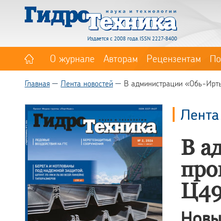
Издается с 2008 года. ISSN 2227-8400
О журнале
Авторам
Рецензентам
По
Главная
Лента новостей
В администрации «Обь-Ирт
Лента
В а
про
Ц4
Новы