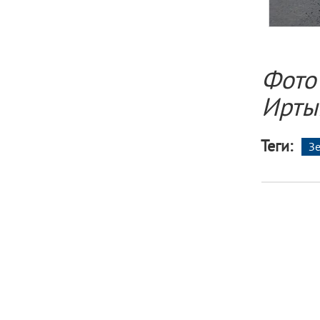
Фото
Ирты
Теги:
З