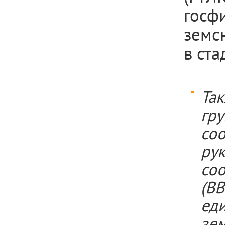
госф
земс
в ста
Та
гр
со
ру
со
(В
ед
зе