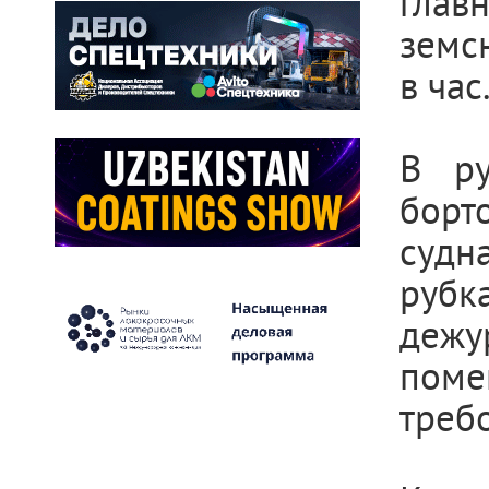
глав
земс
в час
В ру
борт
судн
рубк
дежу
поме
треб