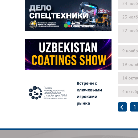
24 нояб
23 нояб
22 нояб
9 ноябр
19 октя
14 октя
4 октяб
1