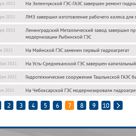
На Зеленчукской ГЭС-ГАЭС завершен ремонт гидро
ря 2021
ЛМЗ завершил изготовление рабочего колеса для 
ря 2021
Ленинградский Металлический завод завершил пр
ря 2021
модернизации Рыбинской ГЭС
На Майнской ГЭС заменен первый гидроагрегат
я 2021
На Усть-Среднеканской ГЭС завершен капитальны
бря 2021
Гидротехнические сооружения Ташлыкской ГАЭС 
бря 2021
На Чебоксарской ГЭС модернизировали гидроагре
ря 2021
2
3
4
5
6
7
8
9
10