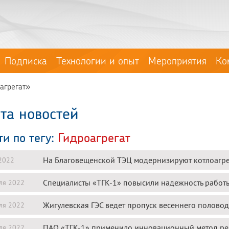
Подписка
Технологии и опыт
Мероприятия
Ко
оагрегат»
та новостей
ти по тегу:
Гидроагрегат
На Благовещенской ТЭЦ модернизируют котлоагре
2022
Специалисты «ТГК-1» повысили надежность работ
ля 2022
Жигулевская ГЭС ведет пропуск весеннего половод
ля 2022
ПАО «ТГК-1» применило инновационный метод рем
ля 2022