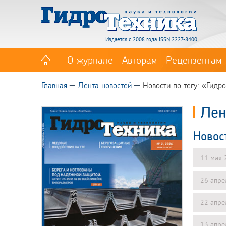
Издается с 2008 года. ISSN 2227-8400
О журнале
Авторам
Рецензентам
Главная
Лента новостей
Новости по тегу: «Гидр
Лен
Новос
11 мая 
26 апре
22 апре
13 апре