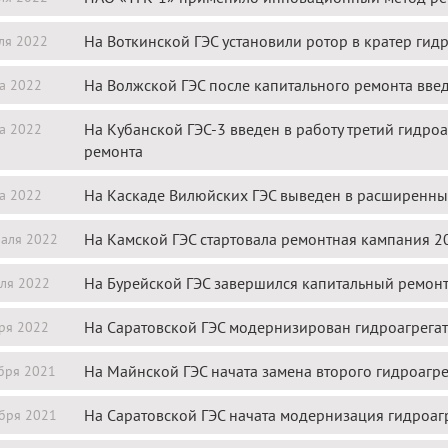
На Воткинской ГЭС установили ротор в кратер гид
ля 2022
На Волжской ГЭС после капитального ремонта вве
а 2022
На Кубанской ГЭС-3 введен в работу третий гидро
а 2022
ремонта
На Каскаде Вилюйских ГЭС выведен в расширенны
а 2022
На Камской ГЭС стартовала ремонтная кампания 2
аля 2022
На Бурейской ГЭС завершился капитальный ремон
ля 2022
На Саратовской ГЭС модернизирован гидроагрега
ря 2022
На Майнской ГЭС начата замена второго гидроагре
бря 2021
На Саратовской ГЭС начата модернизация гидроаг
бря 2021