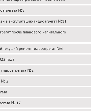
роагрегата №8
ден в эксплуатацию гидроагрегат №11
агрегат после планового капитального
й текущий ремонт гидроагрегат №3
022 года
т гидроагрегата №2
т № 2
гата
регата № 17