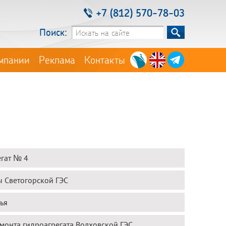
+7 (812) 570-78-03
Поиск:
мпании
Реклама
Контакты
гат № 4
ы Светогорской ГЭС
ья
онта гидроагрегата Волховской ГЭС