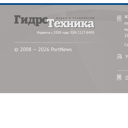
Ж
п
м
Издается с 2008 года. ISSN 2227-8400
2
С
© 2008 — 2026 PortNews
У
П