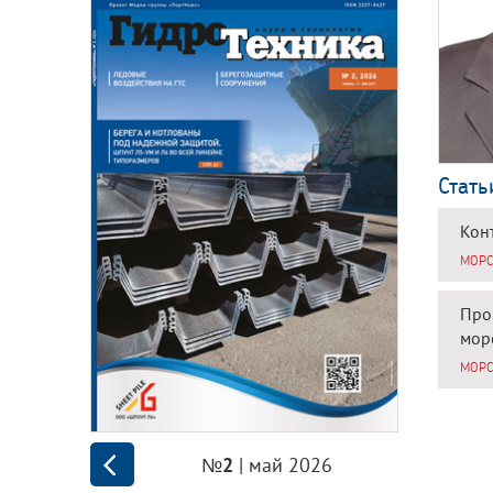
Стать
Кон
МОРС
Про
мор
МОРС
| май 2026
№2