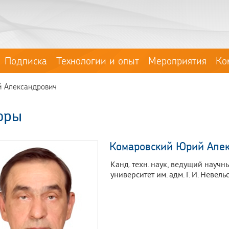
Подписка
Технологии и опыт
Мероприятия
Ко
 Александрович
оры
Комаровский Юрий Але
Канд. техн. наук, ведущий науч
университет им. адм. Г. И. Невель