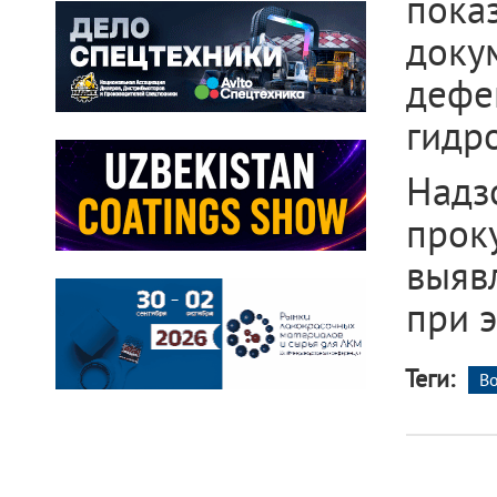
пока
доку
дефе
гидр
Над
прок
выяв
при э
Теги:
В