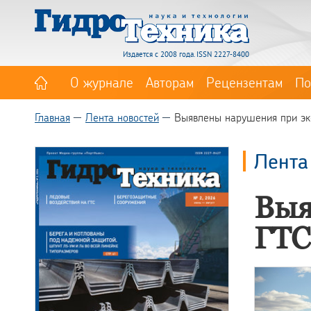
Издается с 2008 года. ISSN 2227-8400
О журнале
Авторам
Рецензентам
По
Главная
Лента новостей
Выявлены нарушения при эк
Лента
Выя
ГТС