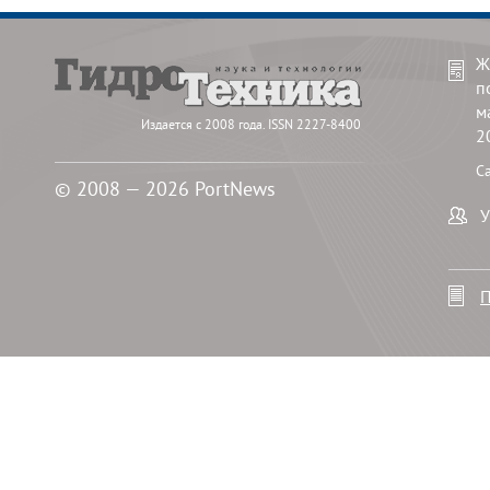
Ж
п
м
Издается с 2008 года. ISSN 2227-8400
2
С
© 2008 — 2026 PortNews
У
П