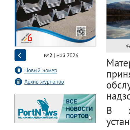
Фо
| май 2026
№2
Мате
Новый номер
прин
Архив журналов
обсл
надз
В х
уста