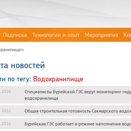
Подписка
Технологии и опыт
Мероприятия
Ко
охранилище»
та новостей
ти по тегу:
Водохранилище
Специалисты Бурейской ГЭС ведут мониторинг гид
я 2026
водохранилища
Общая строительная готовность Сакмарского водо
я 2026
Бурейская ГЭС работает в режиме наполнения во
я 2026