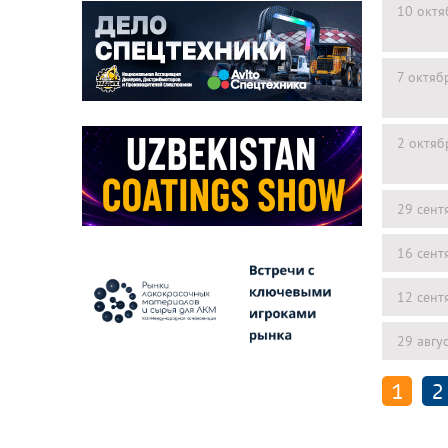
10 октя
7 октяб
2 октяб
29 сент
16 сент
12 сент
29 авгу
1
2