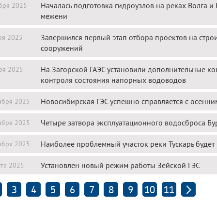
Началась подготовка гидроузлов на реках Волга 
бря 2025
межени
Завершился первый этап отбора проектов на стро
ря 2025
сооружений
На Загорской ГАЭС установили дополнительные к
ря 2025
контроля состояния напорных водоводов
Новосибирская ГЭС успешно справляется с осенн
ября 2025
Четыре затвора эксплуатационного водосброса Бу
ября 2025
Наиболее проблемный участок реки Тускарь будет
ября 2025
Установлен новый режим работы Зейской ГЭС
ста 2025
3
4
5
6
7
8
9
10
11