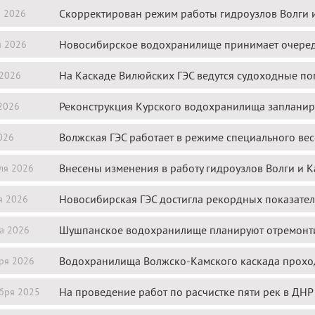
Скорректирован режим работы гидроузлов Волги 
я 2026
Новосибирское водохранилище принимает очеред
я 2026
На Каскаде Вилюйских ГЭС ведутся судоходные п
 2026
Реконструкция Курского водохранилища заплани
2026
Волжская ГЭС работает в режиме специального ве
026
Внесены изменения в работу гидроузлов Волги и 
ля 2026
Новосибирская ГЭС достигла рекордных показател
я 2026
Шушпанское водохранилище планируют отремонт
а 2026
Водохранилища Волжско-Камского каскада проход
ря 2026
На проведение работ по расчистке пяти рек в ДНР
бря 2025