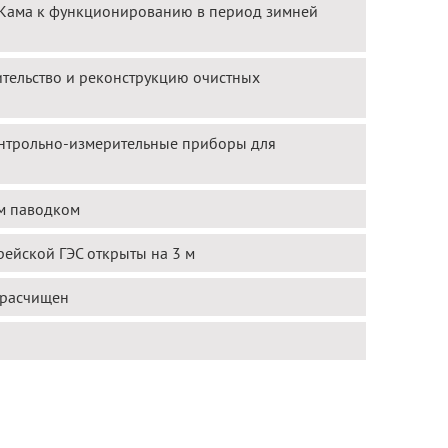
и Кама к функционированию в период зимней
ительство и реконструкцию очистных
онтрольно-измерительные приборы для
им паводком
рейской ГЭС открыты на 3 м
 расчищен