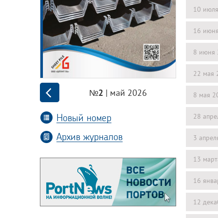
10 июл
16 июн
8 июня
22 мая 
| май 2026
№2
8 мая 2
Новый номер
28 апре
Архив журналов
3 апрел
13 март
16 янва
12 дека