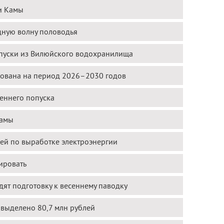
и Камы
ную волну половодья
опуски из Вилюйского водохранилища
рована на период 2026–2030 годов
сеннего попуска
Камы
ей по выработке электроэнергии
ировать
ят подготовку к весеннему паводку
 выделено 80,7 млн рублей