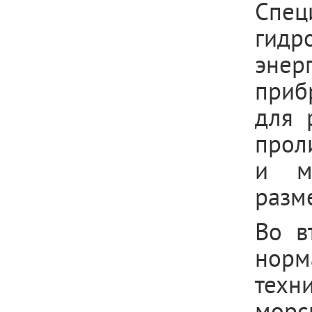
Спе
гидр
эне
приб
для 
прол
и м
разм
Во в
норм
техн
морс