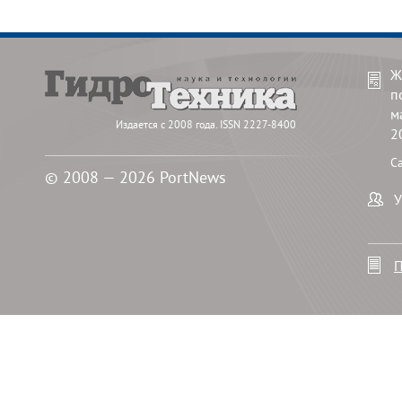
Ж
п
м
Издается с 2008 года. ISSN 2227-8400
2
С
© 2008 — 2026 PortNews
У
П