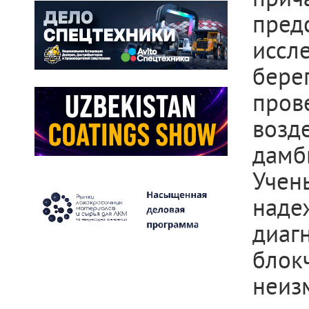
пред
иссл
бере
про
возд
дамб
Уче
над
диаг
блок
неиз