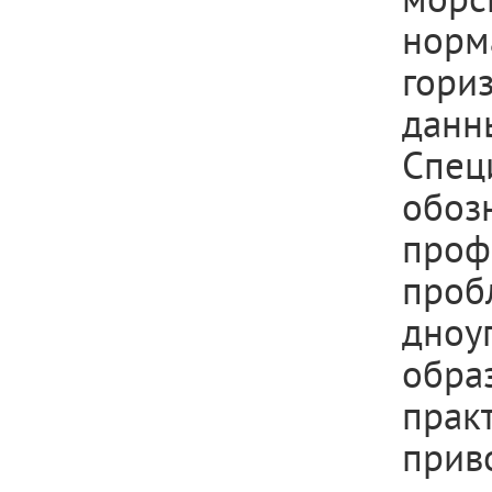
нор
гори
дан
Спец
обоз
проф
проб
дноу
обра
прак
прив