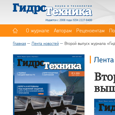
Издается с 2008 года. ISSN 2227-8400
О журнале
Авторам
Рецензентам
По
Главная
Лента новостей
Второй выпуск журнала «Ги
Лента
Вто
выш