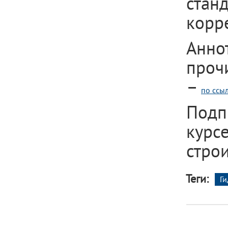
стан
корр
Анно
проч
–
по ссы
Подп
курс
стро
Теги:
Г