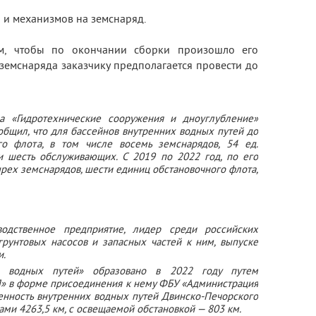
 и механизмов на земснаряд.
м, чтобы по окончании сборки произошло его
 земснаряда заказчику предполагается провести до
а «Гидротехнические сооружения и дноуглубление»
бщил, что для бассейнов внутренних водных путей до
го флота, в том числе восемь земснарядов, 54 ед.
и шесть обслуживающих. C 2019 по 2022 год, по его
тырех земснарядов, шести единиц обстановочного флота,
одственное предприятие, лидер среди российских
грунтовых насосов и запасных частей к ним, выпуске
и.
их водных путей» образовано в 2022 году путем
» в форме присоединения к нему ФБУ «Администрация
енность внутренних водных путей Двинско-Печорского
ами 4263,5 км, с освещаемой обстановкой — 803 км.