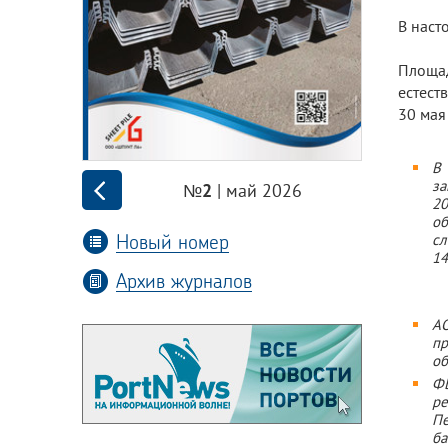
В наст
Площа
естест
30 мая
В 
за
| май 2026
№2
20
об
Новый номер
сл
14
Архив журналов
А
пр
об
Ф
ре
Пе
ба