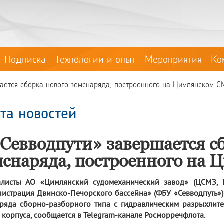
Подписка
Технологии и опыт
Мероприятия
Ко
ается сборка нового земснаряда, построенного на Цимлянском С
та новостей
«Севводпути» завершается с
мснаряда, построенного на
алисты АО «Цимлянский судомеханический завод» (ЦСМЗ, Р
истрация Двинско-Печорского бассейна» (ФБУ «Севводпуть»
ряда сборно-разборного типа с гидравлическим разрыхлит
 корпуса, сообщается в Telegram-канале Росморречфлота.