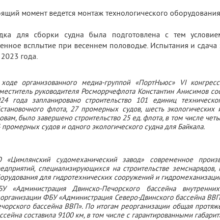
оящий момент ведется монтаж технологического оборудования
дка для сборки судна была подготовлена с тем условие
венное всплытие при весеннем половодье. Испытания и сдача
 2023 года.
ходе организованного медиа-группой «ПортНьюс» VI конгресс
меститель руководителя Росморрчефлота Константин Анисимов соо
24 года запланировано строительство 101 единиц техническо
становочного флота, 27 промерных судов, шесть экологических 
овам, было завершено строительство 25 ед. флота, в том числе че
 промерных судов и одного экологического судна для Байкала.
О «Цимлянский судомеханический завод» современное произв
едприятий, специализирующихся на строительстве земснарядов, 
орудования для гидротехнических сооружений и гидромеханизаци
БУ «Администрация Двинско-Печорского бассейна внутренн
организации ФБУ «Администрация Северо-Двинского бассейна ВВП
чорского бассейна ВВП». По итогам реорганизации общая протяж
ссейна составила 9100 км, в том числе с гарантированными габарит