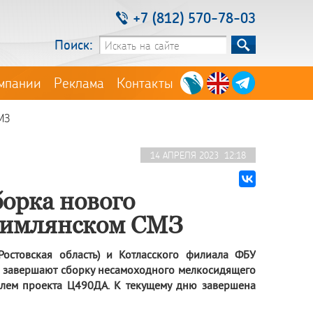
+7 (812) 570-78-03
Поиск:
мпании
Реклама
Контакты
МЗ
14 АПРЕЛЯ 2023 12:18
борка нового
 Цимлянском СМЗ
остовская область) и Котласского филиала ФБУ
) завершают сборку несамоходного мелкосидящего
елем проекта Ц490ДА. К текущему дню завершена