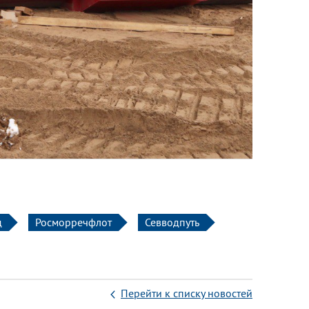
д
Росморречфлот
Севводпуть
Перейти к списку новостей