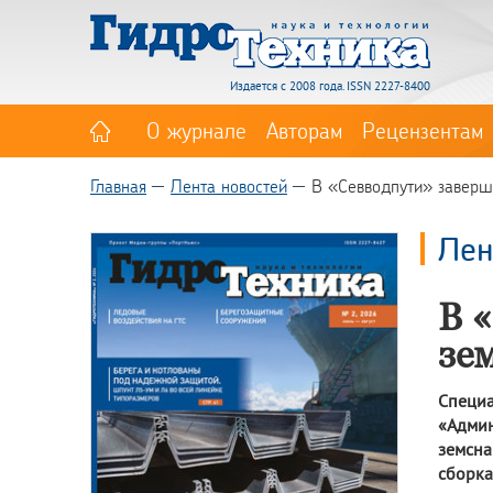
Издается с 2008 года. ISSN 2227-8400
О журнале
Авторам
Рецензентам
Главная
Лента новостей
В «Севводпути» заверш
Лен
В 
зе
Специ
«Админ
земсна
сборка