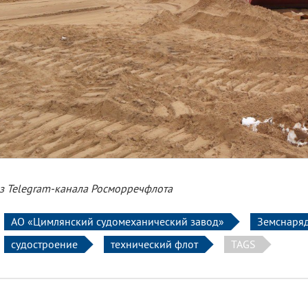
з Telegram-канала Росморречфлота
АО «Цимлянский судомеханический завод»
Земснаря
судостроение
технический флот
TAGS