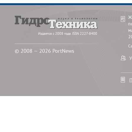
Ж
п
м
Издается с 2008 года. ISSN 2227-8400
2
С
© 2008 — 2026 PortNews
У
П