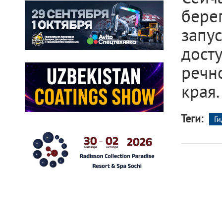
бере
запу
дост
речн
края.
Теги:
Г