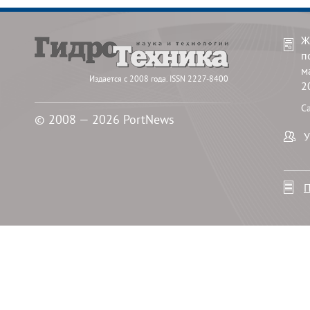
Ж
п
м
Издается с 2008 года. ISSN 2227-8400
2
С
© 2008 — 2026 PortNews
У
П