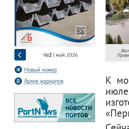
Фот
| май 2026
Прави
№2
Новый номер
К мо
Архив журналов
июле
изго
«Пер
Сей