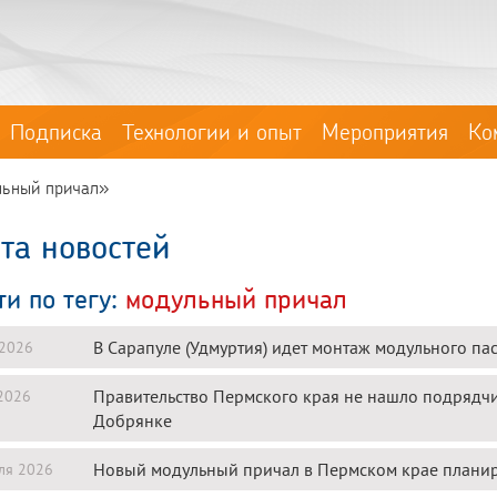
Подписка
Технологии и опыт
Мероприятия
Ко
ульный причал»
та новостей
ти по тегу:
модульный причал
В Сарапуле (Удмуртия) идет монтаж модульного па
 2026
Правительство Пермского края не нашло подрядчи
2026
Добрянке
Новый модульный причал в Пермском крае планиру
ля 2026