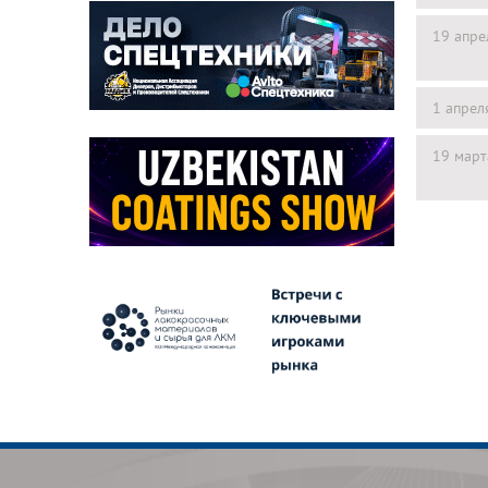
19 апре
1 апрел
19 март