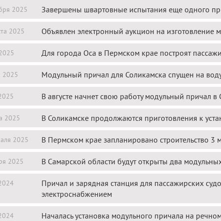
Завершены швартовные испытания еще одного пр
бря 2025
Объявлен электронный аукцион на изготовление 
ста 2025
Для города Оса в Пермском крае построят пассаж
2025
Модульный причал для Соликамска спущен на вод
я 2025
В августе начнет свою работу модульный причал в
2025
В Соликамске продолжаются приготовления к уста
а 2025
В Пермском крае запланировано строительство 3 
аля 2025
В Самарской области будут открыты два модульны
ря 2025
Причал и зарядная станция для пассажирских суд
2024
электроснабжением
Началась установка модульного причала на речном
2024