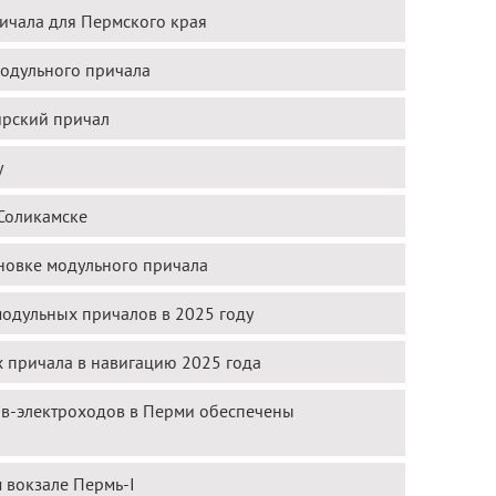
ичала для Пермского края
модульного причала
ирский причал
у
 Соликамске
новке модульного причала
модульных причалов в 2025 году
х причала в навигацию 2025 года
ов-электроходов в Перми обеспечены
 вокзале Пермь-I