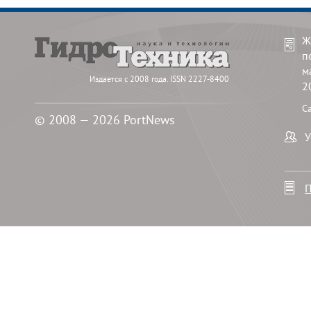
Ж
п
м
Издается с 2008 года. ISSN 2227-8400
2
С
© 2008 — 2026 PortNews
У
П